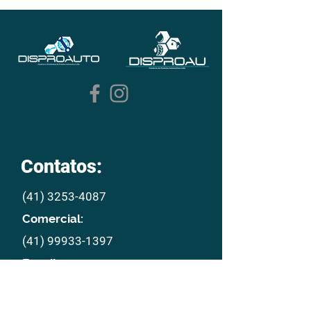
Contatos:
(41) 3253-4087
Comercial:
(41) 99933-1397
E mail:
disproau@disproau.com.br