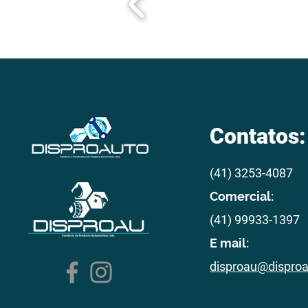
Contatos:
(41) 3253-4087
Comercial:
(41) 99933-1397
E mail:
disproau@dispro