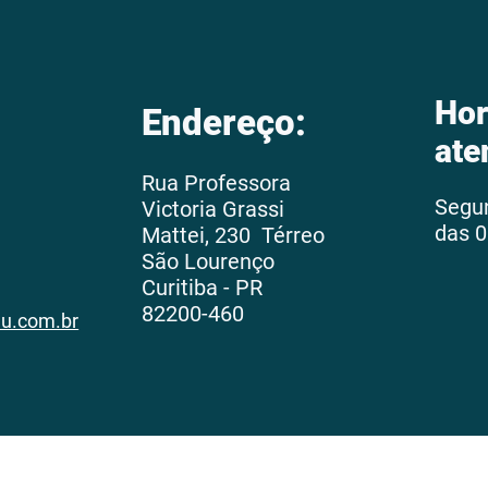
Hor
Endereço:
ate
Rua Professora
Segu
Victoria Grassi
das 0
Mattei, 230 Térreo
São Lourenço
Curitiba - PR
82200-460
au.com.br