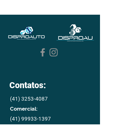
Contatos:
(41) 3253-4087
Comercial:
(41) 99933-1397
E mail:
disproau@disproau.com.br