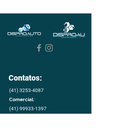
Contatos:
(41) 3253-4087
Comercial:
(41) 99933-1397
E mail:
disproau@disproau.com.br