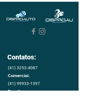
Contatos:
(41) 3253-4087
Comercial:
(41) 99933-1397
E mail:
disproau@disproau.com.br