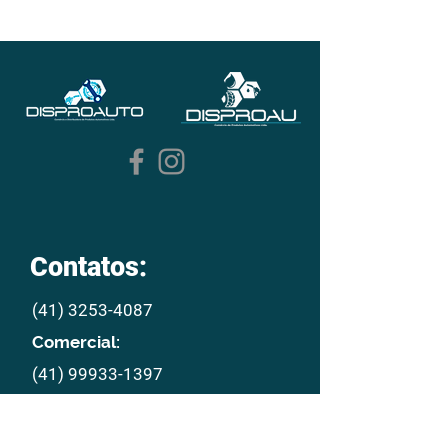
Contatos:
(41) 3253-4087
Comercial:
(41) 99933-1397
E mail:
disproau@disproau.com.br