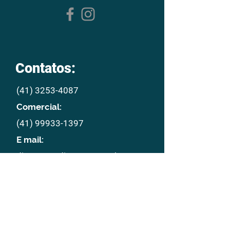
Contatos:
(41) 3253-4087
Comercial:
(41) 99933-1397
E mail:
disproau@disproau.com.br
Endereço:
Rua Professora Victoria Grassi
Mattei, 230 Térreo São Lourenço
Curitiba - PR