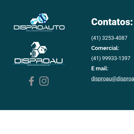
Contatos:
(41) 3253-4087
Comercial:
(41) 99933-1397
E mail:
disproau@dispro