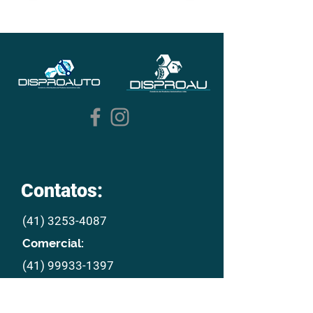
Contatos:
(41) 3253-4087
Comercial:
(41) 99933-1397
E mail:
disproau@disproau.com.br