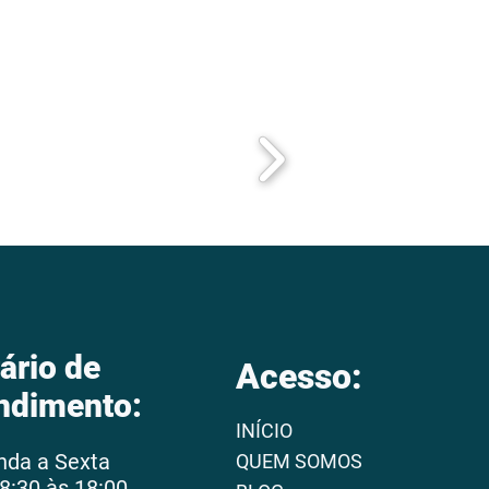
ário de
Acesso:
ndimento:
INÍCIO
nda a Sexta
QUEM SOMOS
8:30 às 18:00