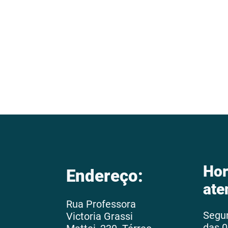
Hor
Endereço:
ate
Rua Professora
Segu
Victoria Grassi
das 0