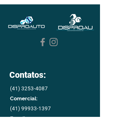
Contatos:
(41) 3253-4087
Comercial:
(41) 99933-1397
E mail:
disproau@disproau.com.br