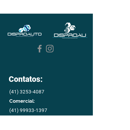
Contatos:
(41) 3253-4087
Comercial:
(41) 99933-1397
E mail:
disproau@disproau.com.br