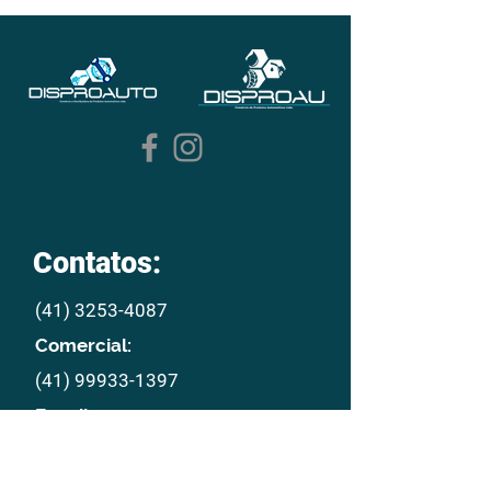
Contatos:
(41) 3253-4087
Comercial:
(41) 99933-1397
E mail:
disproau@disproau.com.br