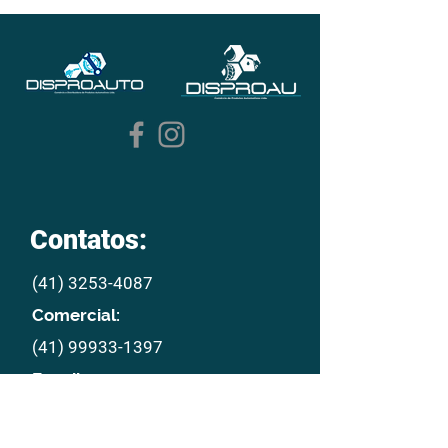
Contatos:
(41) 3253-4087
Comercial:
(41) 99933-1397
E mail:
disproau@disproau.com.br