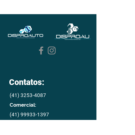
Contatos:
(41) 3253-4087
Comercial:
(41) 99933-1397
E mail:
disproau@disproau.com.br