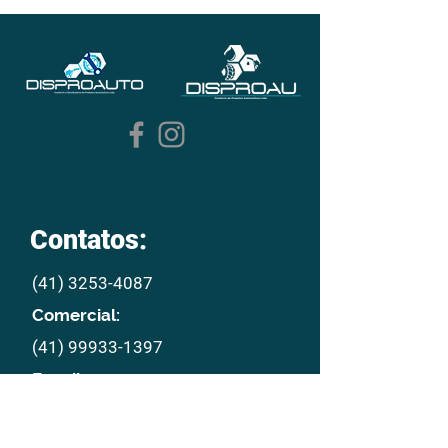
Contatos:
(41) 3253-4087
Comercial:
(41) 99933-1397
E mail:
disproau@disproau.com.br