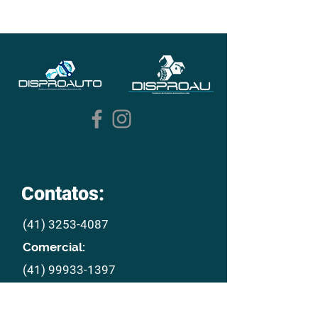
Contatos:
(41) 3253-4087
Comercial:
(41) 99933-1397
E mail:
disproau@disproau.com.br