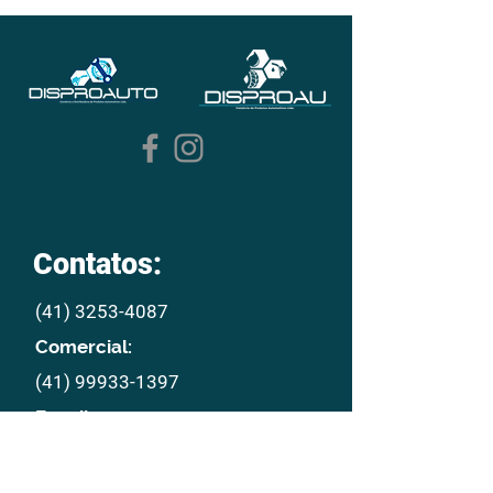
Contatos:
(41) 3253-4087
Comercial:
(41) 99933-1397
E mail:
disproau@disproau.com.br