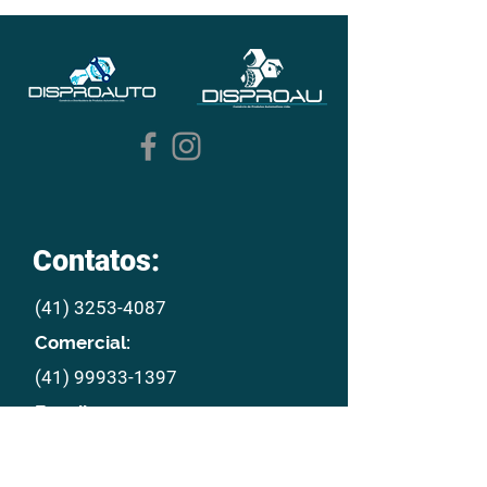
Contatos:
(41) 3253-4087
Comercial:
(41) 99933-1397
E mail:
disproau@disproau.com.br