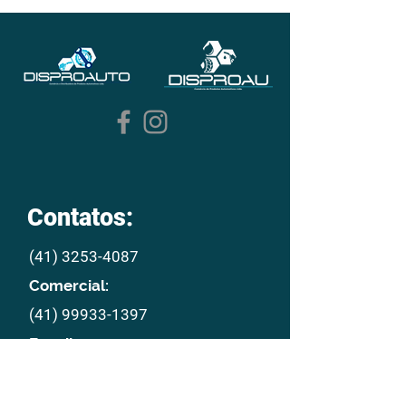
Contatos:
(41) 3253-4087
Comercial:
(41) 99933-1397
E mail:
disproau@disproau.com.br