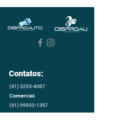
Contatos:
(41) 3253-4087
Comercial:
(41) 99933-1397
E mail:
disproau@disproau.com.br