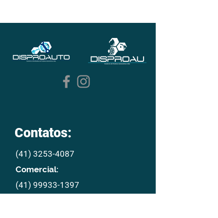
Contatos:
(41) 3253-4087
Comercial:
(41) 99933-1397
E mail:
disproau@disproau.com.br