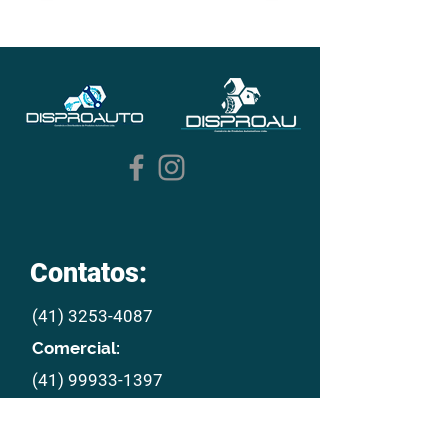
Contatos:
(41) 3253-4087
Comercial:
(41) 99933-1397
E mail:
disproau@disproau.com.br