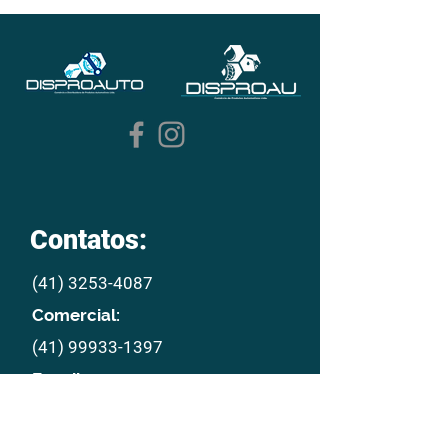
Contatos:
(41) 3253-4087
Comercial:
(41) 99933-1397
E mail:
disproau@disproau.com.br