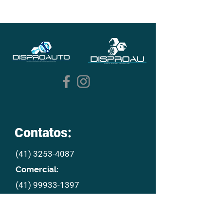
Contatos:
(41) 3253-4087
Comercial:
(41) 99933-1397
E mail:
disproau@disproau.com.br