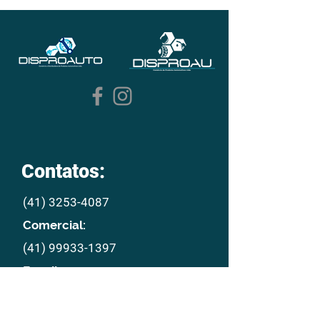
Contatos:
(41) 3253-4087
Comercial:
(41) 99933-1397
E mail:
disproau@disproau.com.br