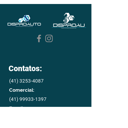
Contatos:
(41) 3253-4087
Comercial:
(41) 99933-1397
E mail:
disproau@disproau.com.br