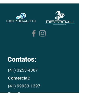
Contatos:
(41) 3253-4087
Comercial:
(41) 99933-1397
E mail:
disproau@disproau.com.br